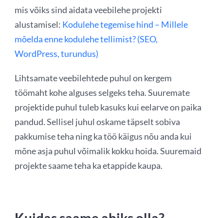
mis võiks sind aidata veebilehe projekti
alustamisel:
Kodulehe tegemise hind – Millele
mõelda enne kodulehe tellimist? (SEO,
WordPress, turundus)
Lihtsamate veebilehtede puhul on kergem
töömaht kohe alguses selgeks teha. Suuremate
projektide puhul tuleb kasuks kui eelarve on paika
pandud. Sellisel juhul oskame täpselt sobiva
pakkumise teha ning ka töö käigus nõu anda kui
mõne asja puhul võimalik kokku hoida. Suuremaid
projekte saame teha ka etappide kaupa.