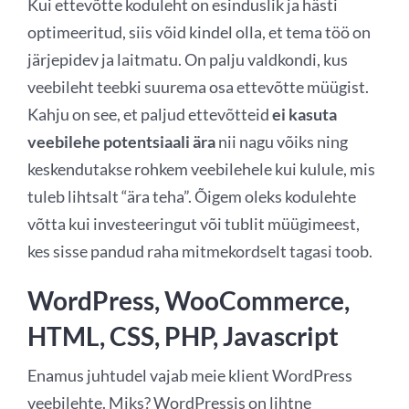
Kui ettevõtte koduleht on esinduslik ja hästi
optimeeritud, siis võid kindel olla, et tema töö on
järjepidev ja laitmatu. On palju valdkondi, kus
veebileht teebki suurema osa ettevõtte müügist.
Kahju on see, et paljud ettevõtteid
ei kasuta
veebilehe potentsiaali ära
nii nagu võiks ning
keskendutakse rohkem veebilehele kui kulule, mis
tuleb lihtsalt “ära teha”. Õigem oleks kodulehte
võtta kui investeeringut või tublit müügimeest,
kes sisse pandud raha mitmekordselt tagasi toob.
WordPress, WooCommerce,
HTML, CSS, PHP, Javascript
Enamus juhtudel vajab meie klient WordPress
veebilehte. Miks? WordPressis on lihtne