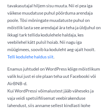
tavakasutajal hiljem sisu muuta. Nii ei pea iga
väikese muudatuse puhul pöörduma arendaja
poole. Tõsi mõningate muudatuste puhul on
mõistlik lasta see arendajal ära teha ja üldjuhul on
ikkagi tark tellida kodulehele haldaja, kes
veebilehel kätt pulsil hoiab. Nii nagu iga
müügimees, soovib ka koduleht aeg-ajalt hoolt.
Telli kodulehe haldus siit
.
Enamus juhtudel on WordPress kõige mõistlikum
valik kui just ei ole plaan teha uut Facebooki või
AirBNB-d.
Kui WordPressi võimalustest jääb väheseks ja
vaja veidi spetsiifilisemat veebirakenduse
lahendust, siis anname sellest kindlasti kohe