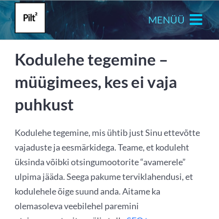
Skip
to
content
Kodulehe tegemine –
müügimees, kes ei vaja
puhkust
Kodulehe tegemine, mis ühtib just Sinu ettevõtte
vajaduste ja eesmärkidega. Teame, et koduleht
üksinda võibki otsingumootorite “avamerele”
ulpima jääda. Seega pakume terviklahendusi, et
kodulehele õige suund anda. Aitame ka
olemasoleva veebilehel paremini