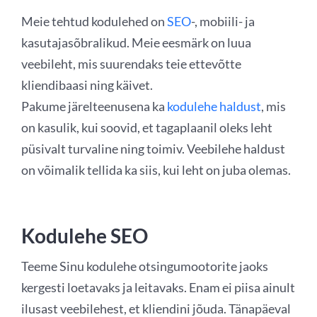
Meie tehtud kodulehed on
SEO
-, mobiili- ja
kasutajasõbralikud. Meie eesmärk on luua
veebileht, mis suurendaks teie ettevõtte
kliendibaasi ning käivet.
Pakume järelteenusena ka
kodulehe haldust
, mis
on kasulik, kui soovid, et tagaplaanil oleks leht
püsivalt turvaline ning toimiv. Veebilehe haldust
on võimalik tellida ka siis, kui leht on juba olemas.
Kodulehe SEO
Teeme Sinu kodulehe otsingumootorite jaoks
kergesti loetavaks ja leitavaks. Enam ei piisa ainult
ilusast veebilehest, et kliendini jõuda. Tänapäeval