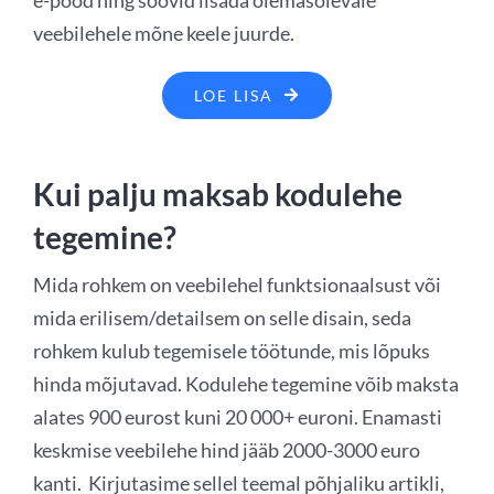
veebilehele mõne keele juurde.
LOE LISA
Kui palju maksab kodulehe
tegemine?
Mida rohkem on veebilehel funktsionaalsust või
mida erilisem/detailsem on selle disain, seda
rohkem kulub tegemisele töötunde, mis lõpuks
hinda mõjutavad. Kodulehe tegemine võib maksta
alates 900 eurost kuni 20 000+ euroni. Enamasti
keskmise veebilehe hind jääb 2000-3000 euro
kanti. Kirjutasime sellel teemal põhjaliku artikli,