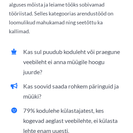
alguses mõista ja leiame tööks sobivamad
tööriistad. Selles kategoorias arendustööd on
loomulikud mahukamad ning seetõttu ka
kallimad.
Kas sul puudub koduleht või praegune
veebileht ei anna müügile hoogu
juurde?
Kas soovid saada rohkem päringuid ja
müüki?
79% kodulehe külastajatest, kes
kogevad aeglast veebilehte, ei külasta
lehte enam uuesti.