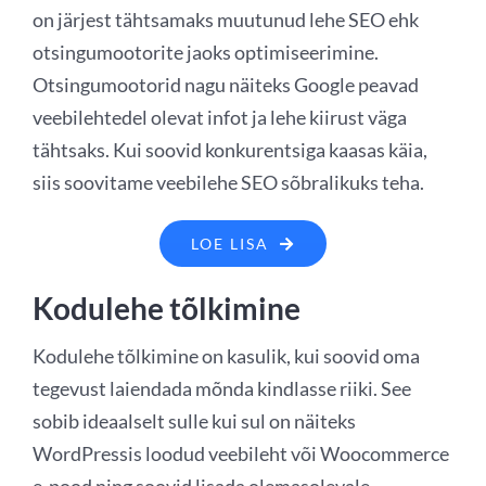
on järjest tähtsamaks muutunud lehe SEO ehk
otsingumootorite jaoks optimiseerimine.
Otsingumootorid nagu näiteks Google peavad
veebilehtedel olevat infot ja lehe kiirust väga
tähtsaks. Kui soovid konkurentsiga kaasas käia,
siis soovitame veebilehe SEO sõbralikuks teha.
LOE LISA
Kodulehe tõlkimine
Kodulehe tõlkimine on kasulik, kui soovid oma
tegevust laiendada mõnda kindlasse riiki. See
sobib ideaalselt sulle kui sul on näiteks
WordPressis loodud veebileht või Woocommerce
e-pood ning soovid lisada olemasolevale