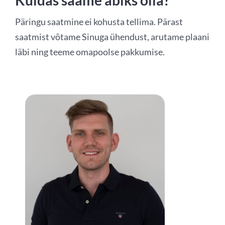
Kuidas saame abiks olla?
Päringu saatmine ei kohusta tellima. Pärast
saatmist võtame Sinuga ühendust, arutame plaani
läbi ning teeme omapoolse pakkumise.