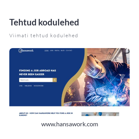
Tehtud kodulehed
Viimati tehtud kodulehed
www.hansawork.com