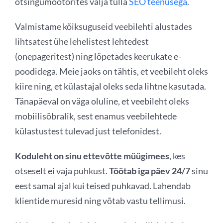
otsingumootorites välja tulla
SEO teenusega
.
Valmistame kõiksuguseid veebilehti alustades
lihtsatest ühe lehelistest lehtedest
(onepageritest) ning lõpetades keerukate e-
poodidega. Meie jaoks on tähtis, et veebileht oleks
kiire ning, et külastajal oleks seda lihtne kasutada.
Tänapäeval on väga oluline, et veebileht oleks
mobiilisõbralik, sest enamus veebilehtede
külastustest tulevad just telefonidest.
Koduleht on sinu ettevõtte müügimees
, kes
otseselt ei vaja puhkust.
Töötab iga päev 24/7
sinu
eest samal ajal kui teised puhkavad. Lahendab
klientide muresid ning võtab vastu tellimusi.