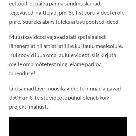
eeltööd, et paika panna sündmuskohad,
tegevused, näitlejad jpm. Sellist sorti videol ei ole
piire. Suureks abiks tuleks artistipoolsed ideed.
Muusikavideod vajavad alati spetsiaalset
lähenemist nii artisti stiilile kui laulu meeleolule.
Kui soovid luua oma laulule videot, siis kirjuta
meile oma mõtetest ning leiame parima
lahenduse!
Lihtsamad Live-muusikavideote hinnad algavad
350+km €, teiste videote puhul oleneb kõik
projekti mahust.