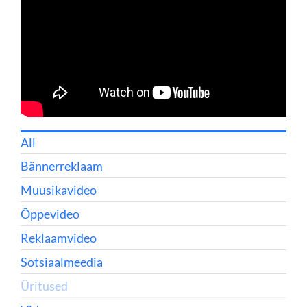
All
Bännerreklaam
Muusikavideo
Õppevideo
Reklaamvideo
Sotsiaalmeedia
Üritused