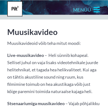
Skip
to
content
Muusikavideo
Muusikavideoid võib teha mitut moodi:
Live-muusikavideo
– Heli sünnib kohapeal.
Sellisel juhul on vaja lisaks videotehnikale juurde
helitehnikat, et tagada hea helikvaliteet. Kui aga
on tähtis akustiline sound ning ruum, kus
filmimine toimub on hea akustikaga võib just
kõige paremini toimida naturaalse kajaga heli.
Stsenaariumiga muusikavideo
– Vajab põhjalikku