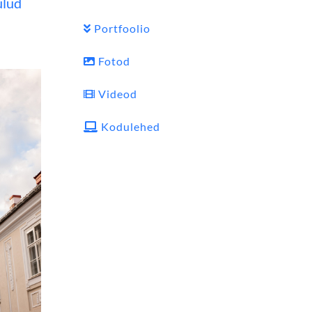
ulud
Portfoolio
Fotod
Videod
Kodulehed