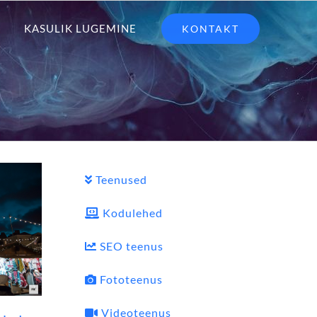
KASULIK LUGEMINE
KONTAKT
Teenused
Kodulehed
SEO teenus
Fototeenus
Videoteenus