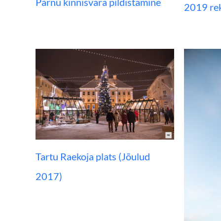
Pärnu kinnisvara pildistamine
2019 re
Tartu Raekoja plats (Jõulud
2017)