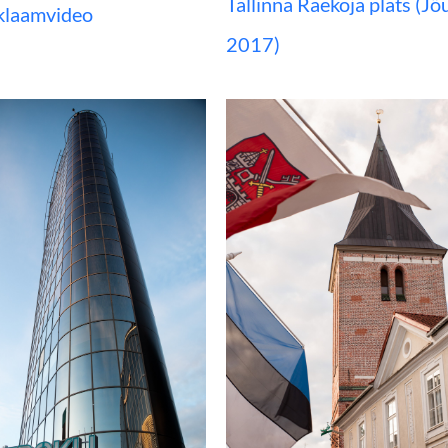
Tallinna Raekoja plats (Jõ
klaamvideo
2017)