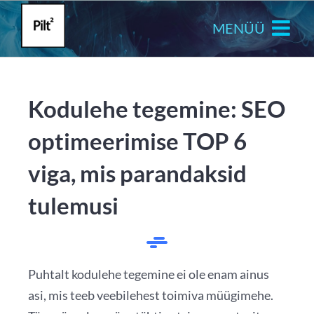
Skip
to
content
Kodulehe tegemine: SEO
optimeerimise TOP 6
viga, mis parandaksid
tulemusi
Puhtalt kodulehe tegemine ei ole enam ainus
asi, mis teeb veebilehest toimiva müügimehe.