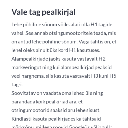
Vale tag pealkirjal
Lehe põhiline sõnum võiks alati olla H1 tagide
vahel. See annab otsingumootoritele teada, mis
on antud lehe põhiline sõnum. Väga tähtis on, et
lehel oleks ainult üks kord H1 kasutuses.
Alampealkirjade jaoks kasuta vastavalt H2
markeeringut ning kui alampealkirjad peaksid
veel hargnema, siis kasuta vastavalt H3 kuni H5
tag-i.
Soovitatav on vaadata oma lehed üle ning
parandada kõik pealkirjad ära, et
otsingumootorid saaksid aru lehe sisust.
Kindlasti kasuta pealkirjades ka tähtsaid
märksõnu, millega soovid Google´is välja tulla.