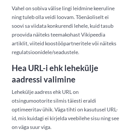
Vahel on sobiva välise lingi leidmine keeruline
ning tuleb olla veidi loovam. Tõenäoliselt ei
soovi sa viidata konkurendi lehele, kuid tasub
proovida näiteks teemakohast Vikipeedia
artiklit, viiteid koostööpartneritele või näiteks
regulatsioonidele/seadustele.
Hea URL-i ehk lehekülje
aadressi valimine
Lehekülje aadress ehk URL on
otsingumootorite silmis täiesti eraldi
optimeeritav ühik. Väga tihti on kasutusel URL-
id, mis kuidagi ei kirjelda veebilehe sisu ning see
on väga suur viga.