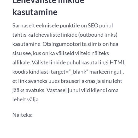
kasutamine
Sarnaselt eelmisele punktile on SEO puhul
tähtis ka leheväliste linkide (outbound links)
kasutamine. Otsingumootorite silmis on hea
sisu see, kus on ka väliseid viiteid näiteks
allikale. Väliste linkide puhul kasuta lingi HTML
koodis kindlasti target=”_blank” markeeringut ,
et link avaneks uues brauseri aknas ja sinu leht
jääks avatuks. Vastasel juhul viid kliendi oma
lehelt välja.
Näiteks: