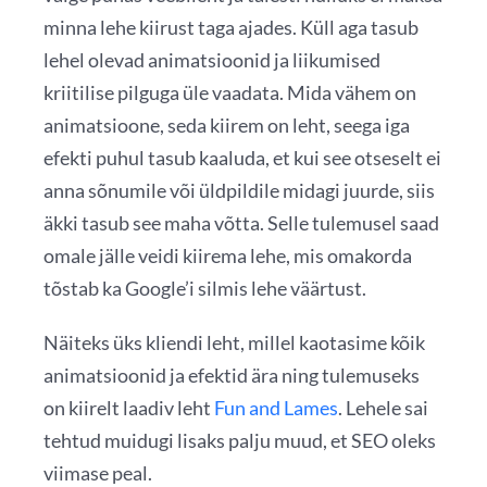
minna lehe kiirust taga ajades. Küll aga tasub
lehel olevad animatsioonid ja liikumised
kriitilise pilguga üle vaadata. Mida vähem on
animatsioone, seda kiirem on leht, seega iga
efekti puhul tasub kaaluda, et kui see otseselt ei
anna sõnumile või üldpildile midagi juurde, siis
äkki tasub see maha võtta. Selle tulemusel saad
omale jälle veidi kiirema lehe, mis omakorda
tõstab ka Google’i silmis lehe väärtust.
Näiteks üks kliendi leht, millel kaotasime kõik
animatsioonid ja efektid ära ning tulemuseks
on kiirelt laadiv leht
Fun and Lames
. Lehele sai
tehtud muidugi lisaks palju muud, et SEO oleks
viimase peal.