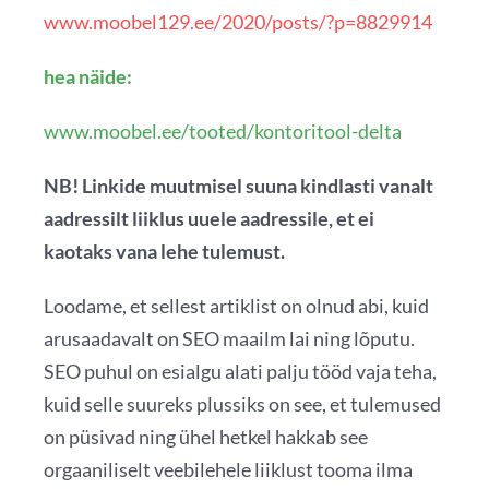
www.moobel129.ee/2020/posts/?p=8829914
hea näide:
www.moobel.ee/tooted/kontoritool-delta
NB! Linkide muutmisel suuna kindlasti vanalt
aadressilt liiklus uuele aadressile, et ei
kaotaks vana lehe tulemust.
Loodame, et sellest artiklist on olnud abi, kuid
arusaadavalt on SEO maailm lai ning lõputu.
SEO puhul on esialgu alati palju tööd vaja teha,
kuid selle suureks plussiks on see, et tulemused
on püsivad ning ühel hetkel hakkab see
orgaaniliselt veebilehele liiklust tooma ilma