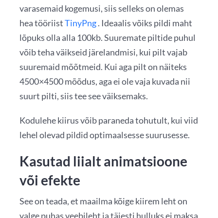
varasemaid kogemusi, siis selleks on olemas
hea tööriist
TinyPng
. Ideaalis võiks pildi maht
lõpuks olla alla 100kb. Suuremate piltide puhul
võib teha väikseid järelandmisi, kui pilt vajab
suuremaid mõõtmeid. Kui aga pilt on näiteks
4500×4500 mõõdus, aga ei ole vaja kuvada nii
suurt pilti, siis tee see väiksemaks.
Kodulehe kiirus võib paraneda tohutult, kui viid
lehel olevad pildid optimaalsesse suurusesse.
Kasutad liialt animatsioone
või efekte
See on teada, et maailma kõige kiirem leht on
valge puhas veebileht ja täiesti hulluks ei maksa