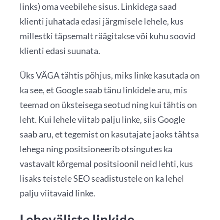
links) oma veebilehe sisus. Linkidega saad
klienti juhatada edasi järgmisele lehele, kus
millestki täpsemalt räägitakse või kuhu soovid
klienti edasi suunata.
Üks VÄGA tähtis põhjus, miks linke kasutada on
ka see, et Google saab tänu linkidele aru, mis
teemad on üksteisega seotud ning kui tähtis on
leht. Kui lehele viitab palju linke, siis Google
saab aru, et tegemist on kasutajate jaoks tähtsa
lehega ning positsioneerib otsingutes ka
vastavalt kõrgemal positsioonil neid lehti, kus
lisaks teistele SEO seadistustele on ka lehel
palju viitavaid linke.
Leheväliste linkide