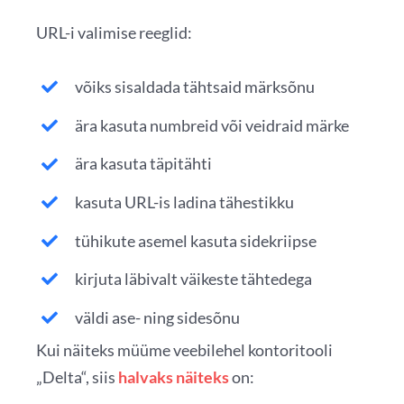
URL-i valimise reeglid:
võiks sisaldada tähtsaid märksõnu
ära kasuta numbreid või veidraid märke
ära kasuta täpitähti
kasuta URL-is ladina tähestikku
tühikute asemel kasuta sidekriipse
kirjuta läbivalt väikeste tähtedega
väldi ase- ning sidesõnu
Kui näiteks müüme veebilehel kontoritooli
„Delta“, siis
halvaks näite
k
s
on: