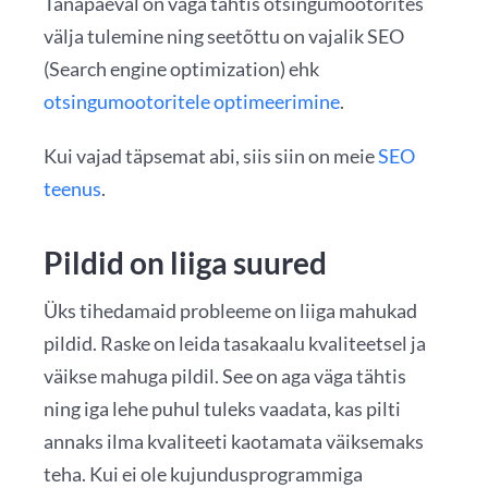
Tänapäeval on väga tähtis otsingumootorites
välja tulemine ning seetõttu on vajalik SEO
(Search engine optimization) ehk
otsingumootoritele optimeerimine
.
Kui vajad täpsemat abi, siis siin on meie
SEO
teenus
.
Pildid on liiga suured
Üks tihedamaid probleeme on liiga mahukad
pildid. Raske on leida tasakaalu kvaliteetsel ja
väikse mahuga pildil. See on aga väga tähtis
ning iga lehe puhul tuleks vaadata, kas pilti
annaks ilma kvaliteeti kaotamata väiksemaks
teha. Kui ei ole kujundusprogrammiga