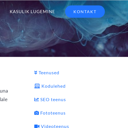
KASULIK LUGEMINE
KONTAKT
Teenused
Kodulehed
Kuna
dale
SEO teenus
Fototeenus
Videoteenus