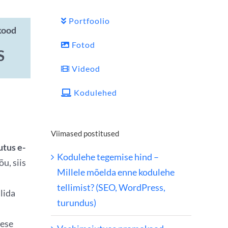
Portfoolio
kood
Fotod
S
Videod
Kodulehed
Viimased postitused
utus e-
Kodulehe tegemise hind –
u, siis
Millele mõelda enne kodulehe
tellimist? (SEO, WordPress,
lida
turundus)
mese