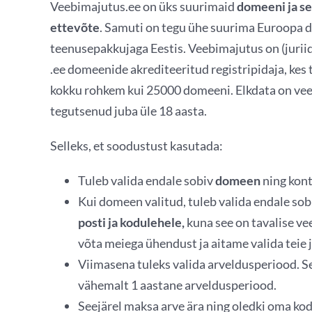
Veebimajutus.ee on üks suurimaid
domeeni ja s
ettevõte
. Samuti on tegu ühe suurima Euroopa 
teenusepakkujaga Eestis. Veebimajutus on (jurii
.ee domeenide akrediteeritud registripidaja, kes
kokku rohkem kui 25000 domeeni. Elkdata on ve
tegutsenud juba üle 18 aasta.
Selleks, et soodustust kasutada:
Tuleb valida endale sobiv
domeen
ning kont
Kui domeen valitud, tuleb valida endale so
posti ja kodulehele,
kuna see on tavalise vee
võta meiega ühendust ja aitame valida teie 
Viimasena tuleks valida arveldusperiood. S
vähemalt 1 aastane arveldusperiood.
Seejärel maksa arve ära ning oledki oma ko