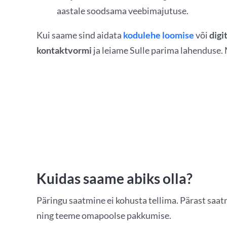
aastale soodsama veebimajutuse.
Kui saame sind aidata
kodulehe loomise
või
digi
kontaktvormi
ja leiame Sulle parima lahenduse.
Kuidas saame abiks olla?
Päringu saatmine ei kohusta tellima. Pärast saa
ning teeme omapoolse pakkumise.