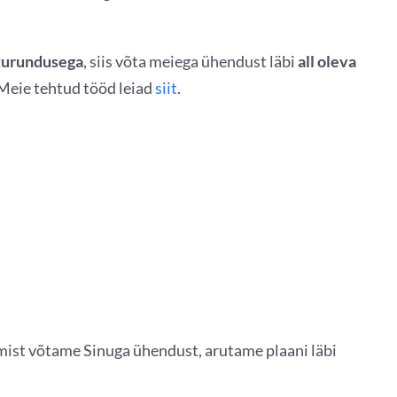
turundusega
, siis võta meiega ühendust läbi
all oleva
 Meie tehtud tööd leiad
siit
.
tmist võtame Sinuga ühendust, arutame plaani läbi