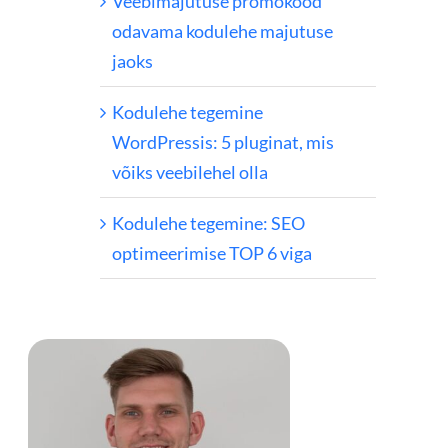
Veebimajutuse promokood
odavama kodulehe majutuse
jaoks
Kodulehe tegemine
WordPressis: 5 pluginat, mis
võiks veebilehel olla
Kodulehe tegemine: SEO
optimeerimise TOP 6 viga