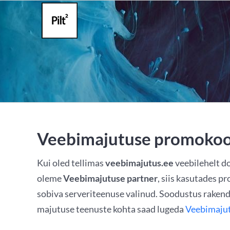
Skip
to
content
Veebimajutuse promoko
Kui oled tellimas
veebimajutus.ee
veebilehelt do
oleme
Veebimajutuse partner
, siis kasutades 
sobiva serveriteenuse valinud. Soodustus raken
majutuse teenuste kohta saad lugeda
Veebimajut