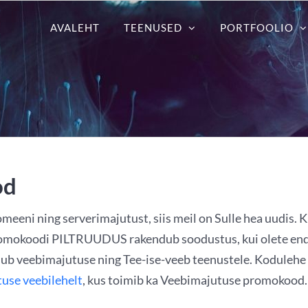
AVALEHT
TEENUSED
PORTFOOLIO
od
meeni ning serverimajutust, siis meil on Sulle hea uudis. 
promokoodi PILTRUUDUS rakendub soodustus, kui olete en
dub veebimajutuse ning Tee-ise-veeb teenustele. Kodulehe
use veebilehelt
, kus toimib ka Veebimajutuse promokood.