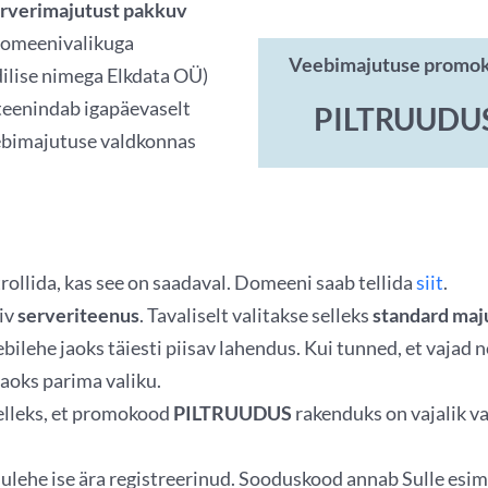
erverimajutust pakkuv
domeenivalikuga
Veebimajutuse promo
dilise nimega Elkdata OÜ)
 teenindab igapäevaselt
PILTRUUDU
ebimajutuse valdkonnas
rollida, kas see on saadaval. Domeeni saab tellida
siit
.
biv
serveriteenus
. Tavaliselt valitakse selleks
standard maj
bilehe jaoks täiesti piisav lahendus. Kui tunned, et vajad nõ
jaoks parima valiku.
elleks, et promokood
PILTRUUDUS
rakenduks on vajalik va
dulehe ise ära registreerinud. Sooduskood annab Sulle esi