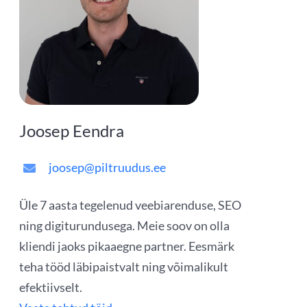
Joosep Eendra
joosep@piltruudus.ee
Üle 7 aasta tegelenud veebiarenduse, SEO
ning digiturundusega. Meie soov on olla
kliendi jaoks pikaaegne partner. Eesmärk
teha tööd läbipaistvalt ning võimalikult
efektiivselt.